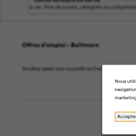
Chercher des emplois par mot-clé
Offres d'emploi - Baltimore
Veuillez saisir une nouvelle recherche ou élargir 
Nous utili
navigation
marketing
Accepte
Insc