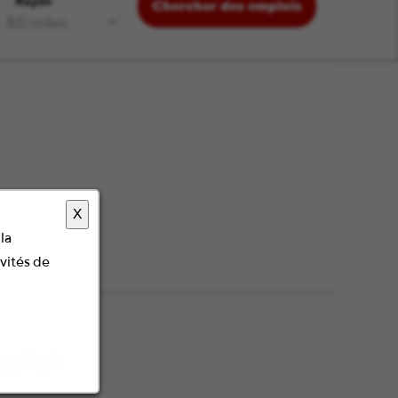
Rayon
Chercher des emplois
X
la
ivités de
mploi