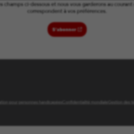
es champs ci-dessous et nous vous garderons au courant d
correspondent à vos préférences.
(ouvre dans une nouvelle
S’abonner
tion pour personnes handicapées
Confidentialité mondiale
Gestion des t