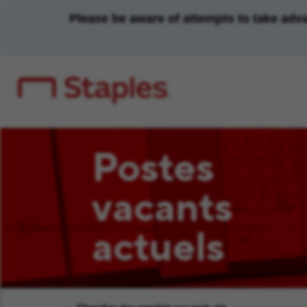
Please be aware of attempts to take adv
Postes
vacants
actuels