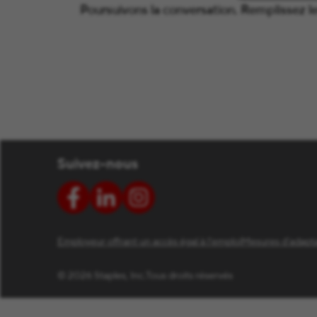
Poursuivons la conversation. Remplissez l
Suivez-nous
Employeur offrant un accès égal à l’emploi
Mesures d’adapta
© 2026 Staples, Inc.
Tous droits réservés