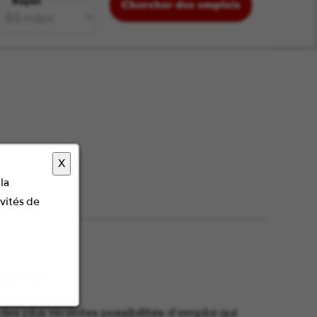
Rayon
Chercher des emplois
X
la
ivités de
mploi
es plus récentes possibilités d’emploi qui