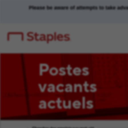
Please be aware of attempts to take adv
Postes
vacants
actuels