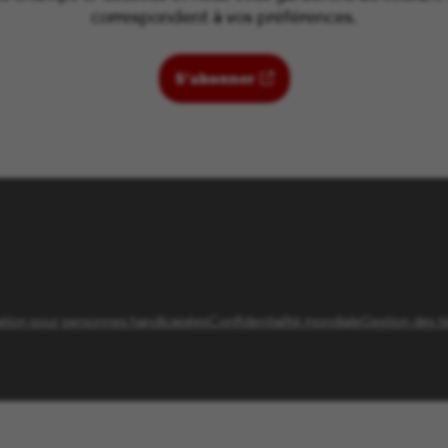
correspondent à vos préférences.
(ouvre dans une nouvelle
S’abonner
tion pour personnes handicapées
Confidentialité mondiale
Gestion des t