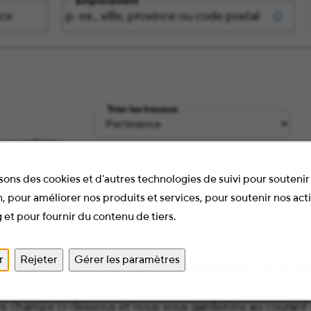
Emplacement
Trier les travaux
vos critères.
sons des cookies et d'autres technologies de suivi pour soutenir 
, pour améliorer nos produits et services, pour soutenir nos act
 et pour fournir du contenu de tiers.
r
Rejeter
Gérer les paramètres
rivez-vous aux alertes d’e
es champs ci-dessous et nous vous garderons au courant d